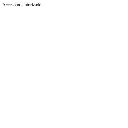
Acceso no autorizado