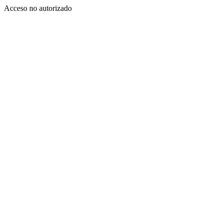
Acceso no autorizado