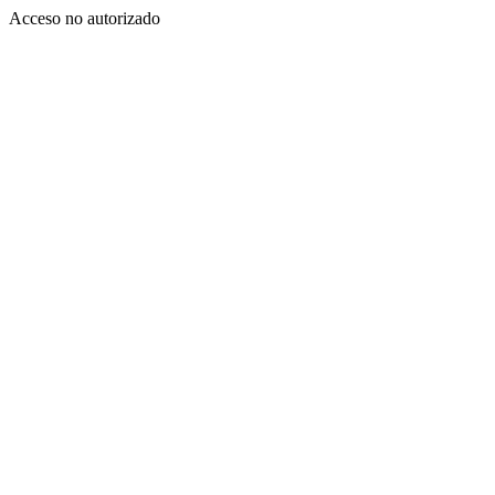
Acceso no autorizado