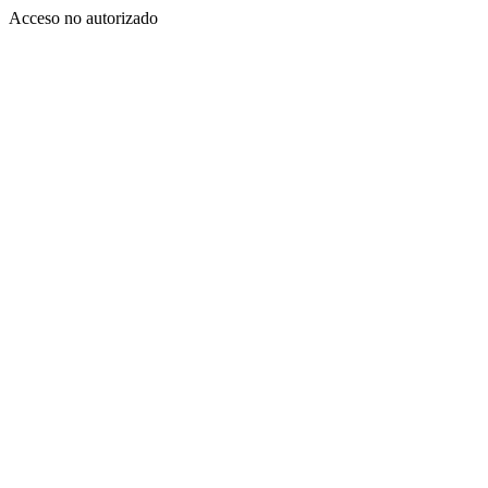
Acceso no autorizado