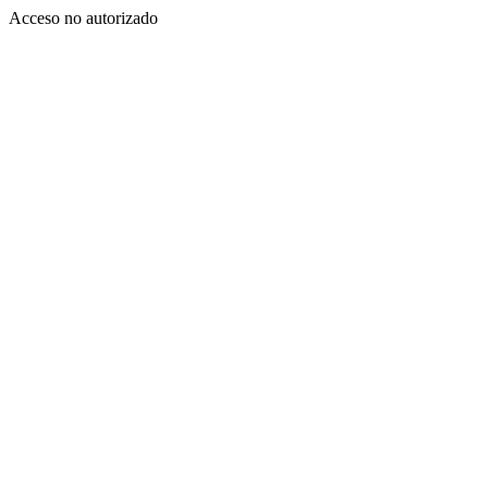
Acceso no autorizado