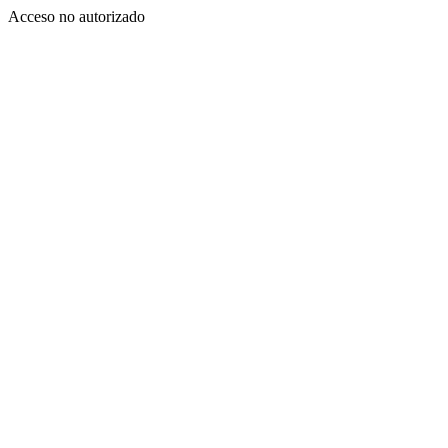
Acceso no autorizado